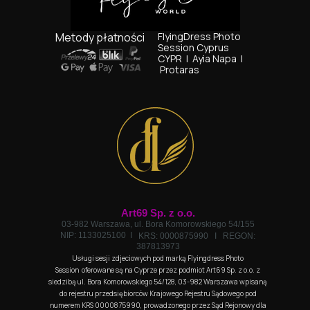
Metody płatności
FlyingDress Photo
Session Cyprus
CYPR I
Ayia Napa I
Protaras
Art69 Sp. z o.o.
03-982 Warszawa, ul. Bora Komorowskiego 54/155
NIP: 1133025100 I
KRS: 0000875990 I
REGON:
387813973
Usługi sesji zdjeciowych pod marką Flyingdress Photo
Session oferowane są na Cyprze przez podmiot Art69 Sp. z o.o. z
siedzibą ul. Bora Komorowskiego 54/128, 03-982 Warszawa wpisaną
do rejestru przedsiębiorców Krajowego Rejestru Sądowego pod
numerem KRS 0000875990, prowadzonego przez Sąd Rejonowy dla