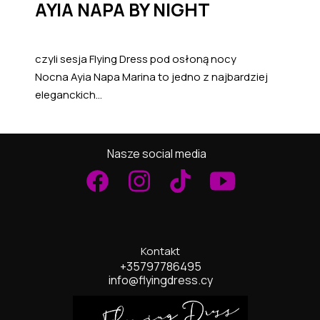
AYIA NAPA BY NIGHT
czyli sesja Flying Dress pod osłoną nocy
Nocna Ayia Napa Marina to jedno z najbardziej
eleganckich...
Nasze social media
Kontakt
+35797786495
info@flyingdress.cy