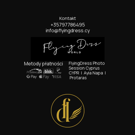
Kontakt
+35797786495
info@flyingdress.cy
Metody płatności
FlyingDress Photo
Session Cyprus
CYPR I
Ayia Napa I
Protaras