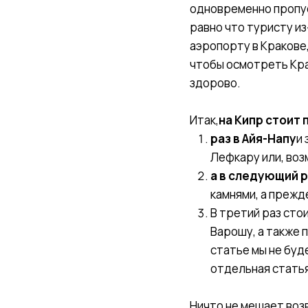
одновременно пропус
равно что туристу из
аэропорту в Кракове,
чтобы осмотреть Кра
здорово.
Итак,
на Кипр стоит 
раз в Айя-Напу
и 
Лефкару или, воз
а в следующий р
камнями, а прежд
В третий раз сто
Варошу, а также 
статье мы не буд
отдельная статья
Ничто не мешает воз