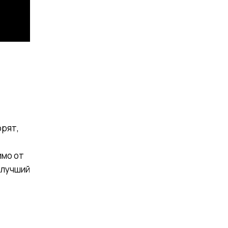
орят,
имо от
 лучший