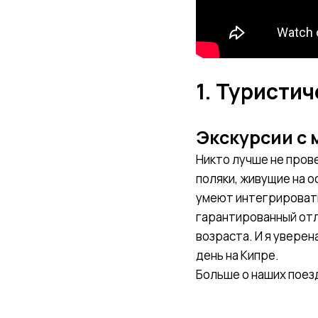
1. Туристи
Экскурсии с
Никто лучше не прове
поляки, живущие на о
умеют интегрировать
гарантированный отл
возраста. И я увере
день на Кипре.
Больше о наших поезд