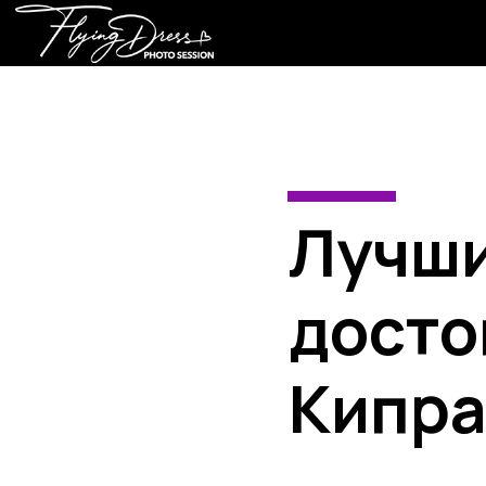
Лучши
досто
Кипра