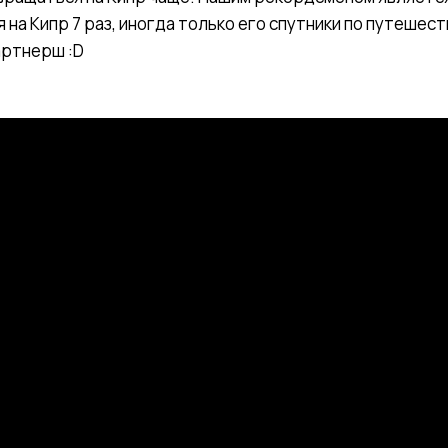
на Кипр 7 раз, иногда только его спутники по путешес
артнерш :D