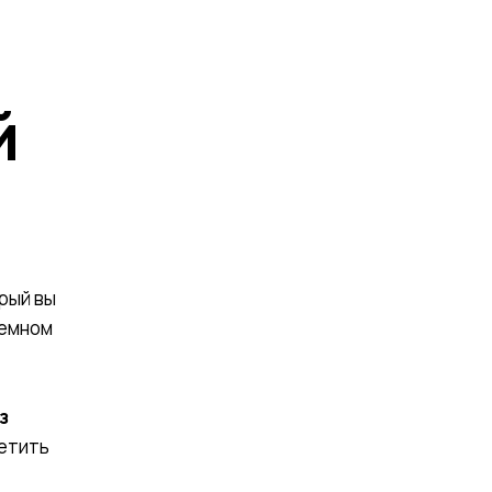
й
орый вы
земном
з
сетить