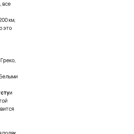
, все
200 км,
о это
 Греко,
 Белыми
усту
и
той
явится
 поляк,