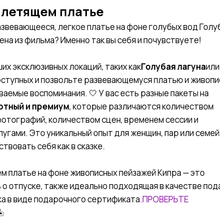
 летящем платье
звевающееся, легкое платье на фоне голубых вод Голу
цена из фильма? Именно так вы себя и почувствуете!
их эксклюзивных локаций, таких как
Голубая лагуна
или
ступных и позвольте развевающемуся платью и живоп
аемые воспоминания. 🤍 У вас есть разные пакеты на
ртный и премиум
, которые различаются количеством
тографий, количеством сцен, временем сессии и
угами. Это уникальный опыт для женщин, пар или семей
твовать себя как в сказке.
м платье на фоне живописных пейзажей Кипра — это
 о отпуске, также идеально подходящая в качестве под
ка в виде подарочного сертификата.
ПРОВЕРЬТЕ
️