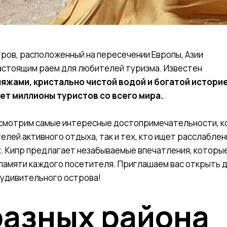
тров, расположенный на пересечении Европы, Азии
настоящим раем для любителей туризма. Известен
яжами, кристально чистой водой и богатой историе
т миллионы туристов со всего мира.
ссмотрим самые интересные достопримечательности, 
лей активного отдыха, так и тех, кто ищет расслаблен
. Кипр предлагает незабываемые впечатления, которы
 памяти каждого посетителя. Приглашаем вас открыть 
 удивительного острова!
разных района