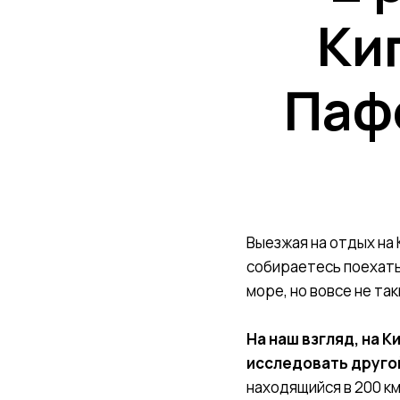
Ки
Паф
Выезжая на отдых на 
собираетесь поехать
море, но вовсе не та
На наш взгляд, на К
исследовать другой
находящийся в 200 к