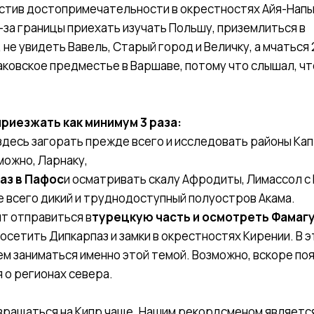
тив достопримечательности в окрестностях Айя-Напы
-за границы приехать изучать Польшу, приземлиться в
 не увидеть Вавель, Старый город и Величку, а мчаться 
ковское предместье в Варшаве, потому что слышал, чт
приезжать как минимум 3 раза:
здесь загорать прежде всего и исследовать районы Кап
можно, Ларнаку,
аз в Пафос
и осматривать скалу Афродиты, Лимассол с
е всего дикий и труднодоступный полуостров Акама.
ит отправиться в
турецкую часть и осмотреть Фамаг
посетить Дипкарпаз и замки в окрестностях Кирении. В э
ем заниматься именно этой темой. Возможно, вскоре по
 о регионах севера.
вращаться на Кипр чаще. Нашим рекордсменом является