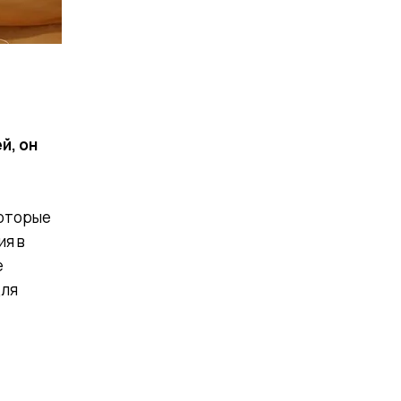
й, он
которые
ия в
е
для