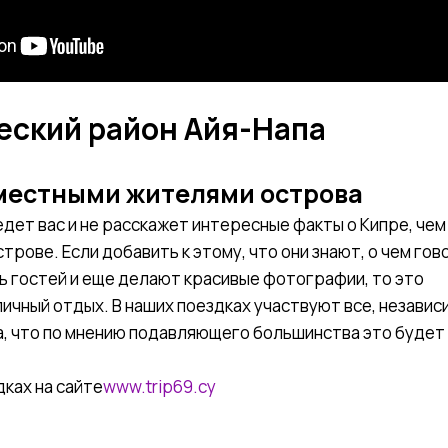
ческий район Айя-Напа
 местными жителями острова
дет вас и не расскажет интересные факты о Кипре, чем
строве. Если добавить к этому, что они знают, о чем гов
 гостей и еще делают красивые фотографии, то это
ичный отдых. В наших поездках участвуют все, независ
на, что по мнению подавляющего большинства это будет
ках на сайте
www.trip69.cy