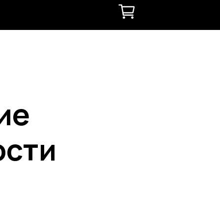
ие
ости