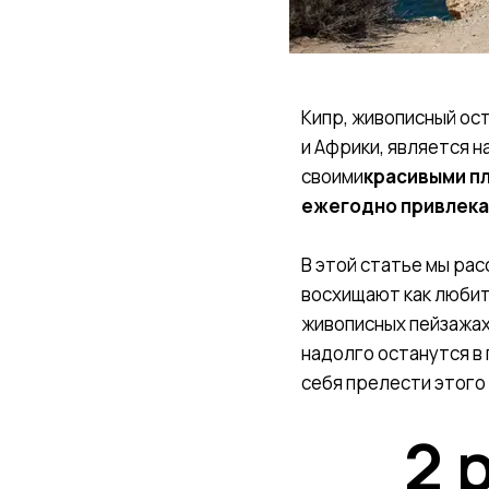
Кипр, живописный ос
и Африки, является 
своими
красивыми пл
ежегодно привлекае
В этой статье мы ра
восхищают как любите
живописных пейзажах
надолго останутся в
себя прелести этого
2 