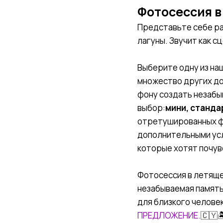
Фотосессия в
Представьте себе ра
лагуны. Звучит как с
Выберите одну из наш
множество других до
фону создать незабыв
выбор:
мини, станда
отретушированных фо
дополнительными усл
которые хотят почувс
Фотосессия в летяще
незабываемая память
для близкого челове
ПРЕДЛОЖЕНИЕ.
🇨🇾