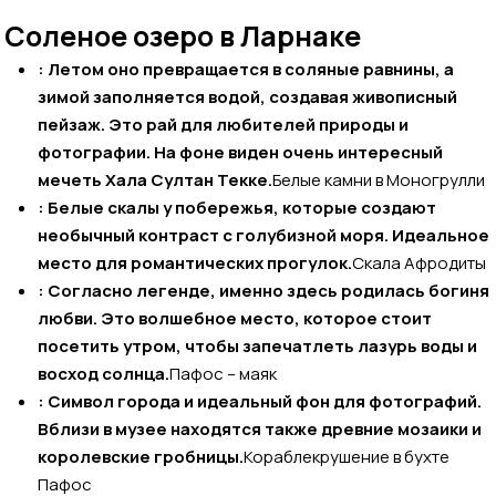
Соленое озеро в Ларнаке
: Летом оно превращается в соляные равнины, а
зимой заполняется водой, создавая живописный
пейзаж. Это рай для любителей природы и
фотографии. На фоне виден очень интересный
мечеть Хала Султан Текке.
Белые камни в Моногрулли
: Белые скалы у побережья, которые создают
необычный контраст с голубизной моря. Идеальное
место для романтических прогулок.
Скала Афродиты
: Согласно легенде, именно здесь родилась богиня
любви. Это волшебное место, которое стоит
посетить утром, чтобы запечатлеть лазурь воды и
восход солнца.
Пафос – маяк
: Символ города и идеальный фон для фотографий.
Вблизи в музее находятся также древние мозаики и
королевские гробницы.
Кораблекрушение в бухте
Пафос