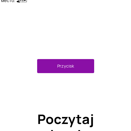
место. 🏖️🗺️
Przycisk
Poczytaj