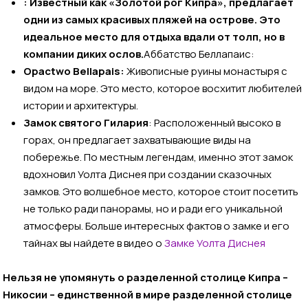
: Известный как «Золотой рог Кипра», предлагает
одни из самых красивых пляжей на острове. Это
идеальное место для отдыха вдали от толп, но в
компании диких ослов.
Аббатство Беллапаис:
Opactwo Bellapais:
Живописные руины монастыря с
видом на море. Это место, которое восхитит любителей
истории и архитектуры.
Замок святого Гилария
: Расположенный высоко в
горах, он предлагает захватывающие виды на
побережье. По местным легендам, именно этот замок
вдохновил Уолта Диснея при создании сказочных
замков. Это волшебное место, которое стоит посетить
не только ради панорамы, но и ради его уникальной
атмосферы. Больше интересных фактов о замке и его
тайнах вы найдете в видео о
Замке Уолта Диснея
Нельзя не упомянуть о разделенной столице Кипра –
Никосии – единственной в мире разделенной столице