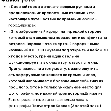
: Древний город с впечатляющими руинами и
средневековыми крепостными стенами. Это
настоящее путешествие во времени!
Вароша –
город-призрак
: Это заброшенный курорт на турецкой стороне,
который стал символом поражения и конфликта на
острове. Вароша – это «мертвый город» – ныне
названный ЮНЕСКО музеем под открытым небом 70-
х годов. Место, где ни один отель не
функционирует, а в окнах отсутствуют стекла.
Прогуливаясь по этому месту, можно ощутить
атмосферу замороженного во времени мира,
который напоминает о болезненных событиях из
прошлого. Это не только уникальное место для
фотографии, но и важный урок истории.
Внимание!
Есть определенные зоны, где нельзя делать
фотографии.
Полуостров Карпас (Золотой пляж)