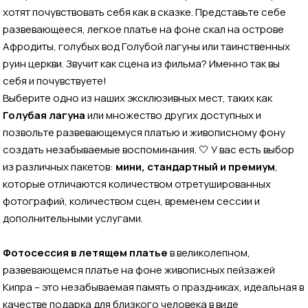
хотят почувствовать себя как в сказке. Представьте себе
развевающееся, легкое платье на фоне скал на острове
Афродиты, голубых вод Голубой лагуны или таинственных
руин церкви. Звучит как сцена из фильма? Именно так вы
себя и почувствуете!
Выберите одно из наших эксклюзивных мест, таких как
Голубая лагуна
или множество других доступных и
позвольте развевающемуся платью и живописному фону
создать незабываемые воспоминания. 🤍 У вас есть выбор
из различных пакетов:
мини, стандартный и премиум
,
которые отличаются количеством отретушированных
фотографий, количеством сцен, временем сессии и
дополнительными услугами.
Фотосессия в летящем платье
в великолепном,
развевающемся платье на фоне живописных пейзажей
Кипра – это незабываемая память о праздниках, идеальная в
качестве подарка для близкого человека в виде