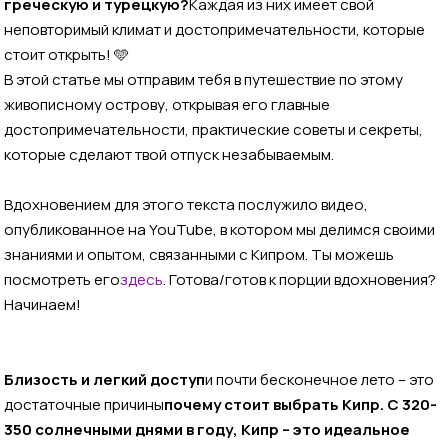
греческую и турецкую?
Каждая из них имеет свой
неповторимый климат и достопримечательности, которые
стоит открыть! 🩵
В этой статье мы отправим тебя в путешествие по этому
живописному острову, открывая его главные
достопримечательности, практические советы и секреты,
которые сделают твой отпуск незабываемым.
Вдохновением для этого текста послужило видео,
опубликованное на YouTube, в котором мы делимся своими
знаниями и опытом, связанными с Кипром. Ты можешь
посмотреть его
здесь
. Готова/готов к порции вдохновения?
Начинаем!
Близость и легкий доступ
и почти бесконечное лето – это
достаточные причины
почему стоит выбрать Кипр. С 320-
350 солнечными днями в году, Кипр – это идеальное