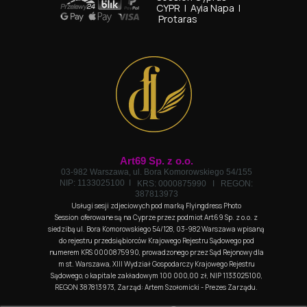
CYPR I
Ayia Napa I
Protaras
Art69 Sp. z o.o.
03-982 Warszawa, ul. Bora Komorowskiego 54/155
NIP: 1133025100 I
KRS: 0000875990 I
REGON:
387813973
Usługi sesji zdjeciowych pod marką Flyingdress Photo
Session oferowane są na Cyprze przez podmiot Art69 Sp. z o.o. z
siedzibą ul. Bora Komorowskiego 54/128, 03-982 Warszawa wpisaną
do rejestru przedsiębiorców Krajowego Rejestru Sądowego pod
numerem KRS 0000875990, prowadzonego przez Sąd Rejonowy dla
m st. Warszawa, XIII Wydział Gospodarczy Krajowego Rejestru
Sądowego, o kapitale zakładowym 100 000,00 zł, NIP 1133025100,
REGON 387813973, Zarząd: Artem Szołomicki - Prezes Zarządu.