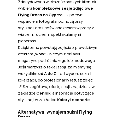
Zdecydowana większość naszych klientek
wybiera
kompleksowe sesje zdjęciowe
Flying Dress na Cyprze
– z pełnym
wsparciem fotografa, pomocą przy
stylizacji oraz doświadczeniem w pracy z
wiatrem, ruchem i spektakularnymi
plenerami.
Dzięki temu powstają zdjęcia z prawdziwym
efektem
„wow”
– niczym z okładki
magazynu podróżniczego lub modowego.
Jeśli marzysz o takiej sesji, zajmiemy się
wszystkim
od A do Z
– od wyboru sukni i
lokalizacji, po profesjonalny retusz zdjęć.
📍 Szczegółową ofertę sesji znajdziesz w
zakładce
Cennik
, a inspiracje dotyczące
stylizacji w zakładce
Kolory i scenerie
.
Alternatywa: wynajem sukni Flying