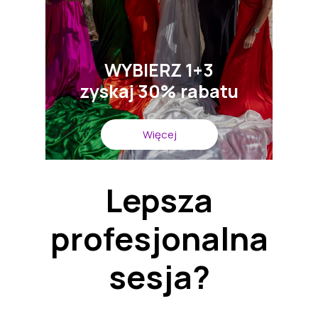
WYBIERZ 1+3
zyskaj 30% rabatu
Więcej
Lepsza
profesjonalna
sesja?