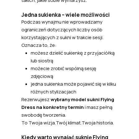
takich, jakie sobie wymarzysz.
Jedna sukienka – wiele możliwości
Podczas wynajmu nie wprowadzamy
ograniczeń dotyczących liczby osób
korzystających z sukni w trakcie sesji.
Oznacza to, że:
możesz dzielić sukienkę z przyjaciółką
lub siostrą
możecie zrobić wspólną sesję
zdjęciową
jedna sukienka może pojawić się w kilku
różnych stylizacjach
Rezerwujesz
wybrany model sukni Flying
Dress na konkretny termin
i masz pełną
swobodę tworzenia.
To Twoja wizja.Twój klimat.Twoja historia.
Kiedy warto wynająć suknię Flying