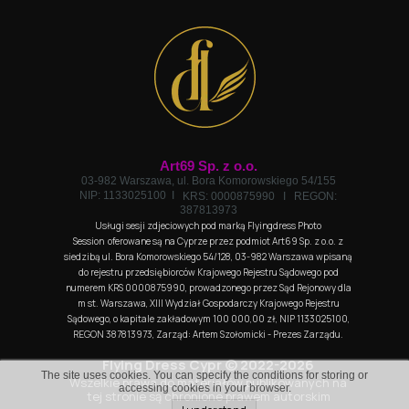
Art69 Sp. z o.o.
03-982 Warszawa, ul. Bora Komorowskiego 54/155
NIP: 1133025100 I
KRS: 0000875990 I
REGON:
387813973
Usługi sesji zdjeciowych pod marką Flyingdress Photo
Session oferowane są na Cyprze przez podmiot Art69 Sp. z o.o. z
siedzibą ul. Bora Komorowskiego 54/128, 03-982 Warszawa wpisaną
do rejestru przedsiębiorców Krajowego Rejestru Sądowego pod
numerem KRS 0000875990, prowadzonego przez Sąd Rejonowy dla
m st. Warszawa, XIII Wydział Gospodarczy Krajowego Rejestru
Sądowego, o kapitale zakładowym 100 000,00 zł, NIP 1133025100,
REGON 387813973, Zarząd: Artem Szołomicki - Prezes Zarządu.
Flying Dress Cypr © 2022-2026
The site uses cookies. You can specify the conditions for storing or
Wszelkie prawa do materiałów publikowanych na
accessing cookies in your browser.
tej stronie są chronione prawem autorskim