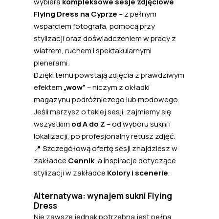
wybiera
kompleksowe sesje zdjęciowe
Flying Dress na Cyprze
– z pełnym
wsparciem fotografa, pomocą przy
stylizacji oraz doświadczeniem w pracy z
wiatrem, ruchem i spektakularnymi
plenerami.
Dzięki temu powstają zdjęcia z prawdziwym
efektem
„wow”
– niczym z okładki
magazynu podróżniczego lub modowego.
Jeśli marzysz o takiej sesji, zajmiemy się
wszystkim
od A do Z
– od wyboru sukni i
lokalizacji, po profesjonalny retusz zdjęć.
📍 Szczegółową ofertę sesji znajdziesz w
zakładce
Cennik
, a inspiracje dotyczące
stylizacji w zakładce
Kolory i scenerie
.
Alternatywa: wynajem sukni Flying
Dress
Nie zawsze jednak potrzebna jest pełna