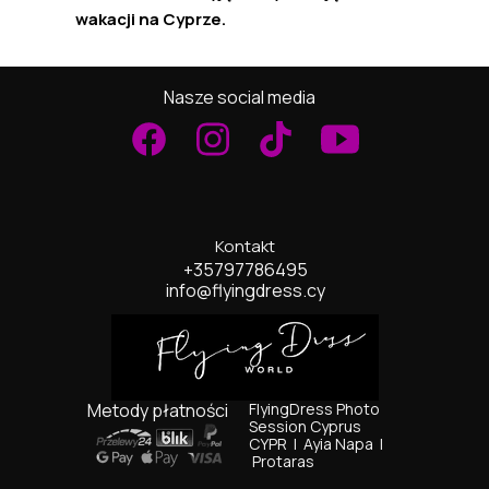
wakacji na Cyprze.
Nasze social media
Kontakt
+35797786495
info@flyingdress.cy
Metody płatności
FlyingDress Photo
Session Cyprus
CYPR I
Ayia Napa I
Protaras